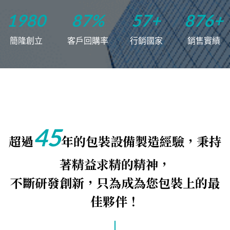
1975
100
%
66
+
999
+
簡隆創立
客戶回購率
行銷國家
銷售實績
45
超過
年的包裝設備製造經驗，秉持
著精益求精的精神，
不斷研發創新，只為成為您包裝上的最
佳夥伴！